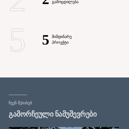
ᲒᲐᲛᲝᲪᲓᲘᲚᲔᲑᲐ
5
5
ᲛᲘᲛᲓᲘᲜᲐᲠᲔ
ᲞᲠᲝᲔᲥᲢᲘ
ჩვენ შესახებ
გამორჩეული ნამუშევრები