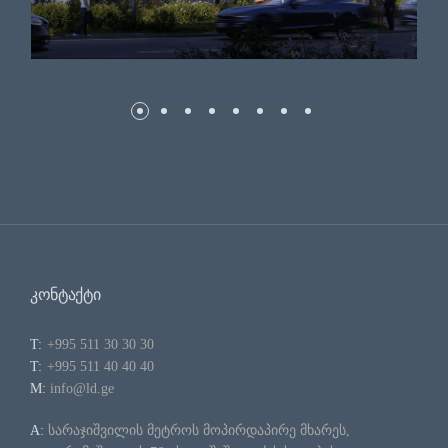
ᲙᲝᲜᲢᲐᲥᲢᲘ
T:
+995 511 30 30 30
T:
+995 511 40 40 40
M:
info@ld.ge
A:
სარაჯიშვილის მეტროს მოპირდაპირე მხარეს,