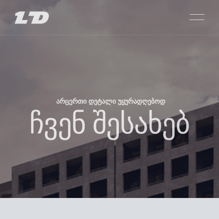
ᲐᲠᲪᲔᲠᲗᲘ ᲓᲔᲢᲐᲚᲘ ᲣᲧᲣᲠᲐᲓᲦᲔᲑᲝᲓ
SARAJISHVILI
ჩვენ შესახებ
ᲞᲠᲝᲔᲥᲢᲔᲑᲘ
SACHKHERE
ᲛᲗᲐᲕᲐᲠᲘ
PASSAGE GLDANI
ᲩᲕᲔᲜ ᲨᲔᲡᲐᲮᲔᲑ
LISI CITY VIEW
ᲑᲘᲜᲘᲡ ᲐᲠᲩᲔᲕᲐ
PRIME LISI