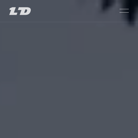
SARAJISHVILI
ᲞᲠᲝᲔᲥᲢᲔᲑᲘ
SACHKHERE
ᲛᲗᲐᲕᲐᲠᲘ
PASSAGE GLDANI
ᲩᲕᲔᲜ ᲨᲔᲡᲐᲮᲔᲑ
LISI CITY VIEW
ᲑᲘᲜᲘᲡ ᲐᲠᲩᲔᲕᲐ
PRIME LISI