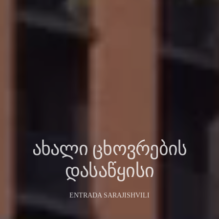
ᲐᲮᲐᲚᲘ ᲪᲮᲝᲕᲠᲔᲑᲘᲡ
ᲓᲐᲡᲐᲬᲧᲘᲡᲘ
ENTRADA SARAJISHVILI