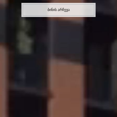
ᲑᲘᲜᲘᲡ ᲐᲠᲩᲔᲕᲐ