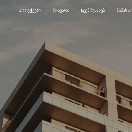
ᲞᲠᲝᲔᲥᲢᲔᲑᲘ
ᲛᲗᲐᲕᲐᲠᲘ
ᲩᲕᲔᲜ ᲨᲔᲡᲐᲮᲔᲑ
ᲑᲘᲜᲘᲡ Ა