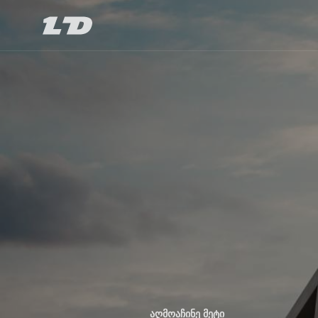
ᲐᲦᲛᲝᲐᲩᲘᲜᲔ ᲛᲔᲢᲘ