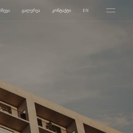
ᲠᲩᲔᲕᲐ
ᲒᲐᲚᲔᲠᲔᲐ
ᲙᲝᲜᲢᲐᲥᲢᲘ
EN