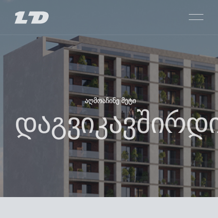
ᲐᲦᲛᲝᲐᲩᲘᲜᲔ ᲛᲔᲢᲘ
SARAJISHVILI
დაგვიკავშირდ
ᲞᲠᲝᲔᲥᲢᲔᲑᲘ
SACHKHERE
ᲛᲗᲐᲕᲐᲠᲘ
PASSAGE GLDANI
ᲩᲕᲔᲜ ᲨᲔᲡᲐᲮᲔᲑ
LISI CITY VIEW
ᲑᲘᲜᲘᲡ ᲐᲠᲩᲔᲕᲐ
PRIME LISI