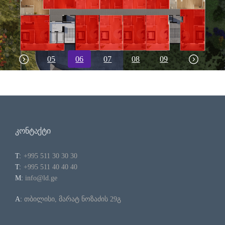
ᲒᲐᲚᲔᲠᲔᲐ
CORNER GLDANI
ᲙᲝᲜᲢᲐᲥᲢᲘ
VERDA MUKHIANI
04
05
06
07
08
09
10
11
EN
ᲙᲝᲜᲢᲐᲥᲢᲘ
T:
+995 511 30 30 30
T:
+995 511 40 40 40
M:
info@ld.ge
A:
თბილისი, მარატ ნოზაძის 29გ