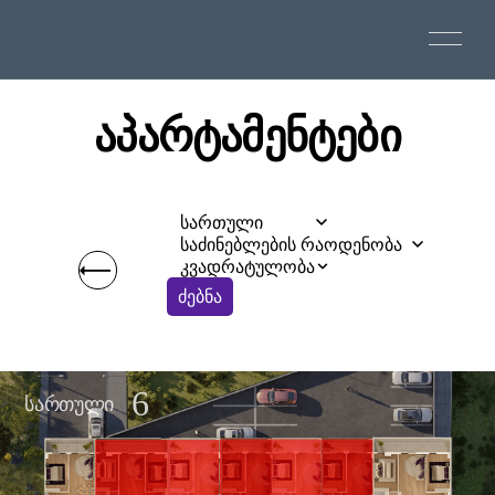
ᲐᲞᲐᲠᲢᲐᲛᲔᲜᲢᲔᲑᲘ
სართული
საძინებლების რაოდენობა
SARAJISHVILI
ᲞᲠᲝᲔᲥᲢᲔᲑᲘ
კვადრატულობა
ძებნა
SACHKHERE
ᲛᲗᲐᲕᲐᲠᲘ
PASSAGE GLDANI
6
ᲩᲕᲔᲜ ᲨᲔᲡᲐᲮᲔᲑ
ᲡᲐᲠᲗᲣᲚᲘ
LISI CITY VIEW
ᲑᲘᲜᲘᲡ ᲐᲠᲩᲔᲕᲐ
PRIME LISI